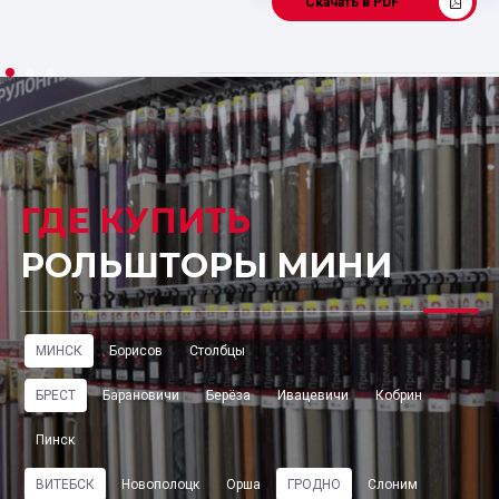
Скачать в PDF
ГДЕ КУПИТЬ
РОЛЬШТОРЫ МИНИ
МИНСК
Борисов
Столбцы
БРЕСТ
Барановичи
Берёза
Ивацевичи
Кобрин
Пинск
ВИТЕБСК
Новополоцк
Орша
ГРОДНО
Слоним