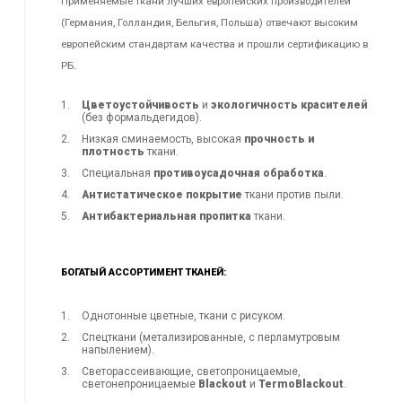
Применяемые ткани лучших европейских производителей
(Германия, Голландия, Бельгия, Польша) отвечают высоким
европейским стандартам качества и прошли сертификацию в
РБ.
Цветоустойчивость
и
экологичность красителей
(без формальдегидов).
Низкая сминаемость, высокая
прочность и
плотность
ткани.
Специальная
противоусадочная обработка
.
Антистатическое покрытие
ткани против пыли.
Антибактериальная пропитка
ткани.
БОГАТЫЙ АССОРТИМЕНТ ТКАНЕЙ:
Однотонные цветные, ткани с рисуком.
Спецткани (метализированные, с перламутровым
напылением).
Светорассеивающие, светопроницаемые,
светонепроницаемые
Blackout
и
TermoBlackout
.