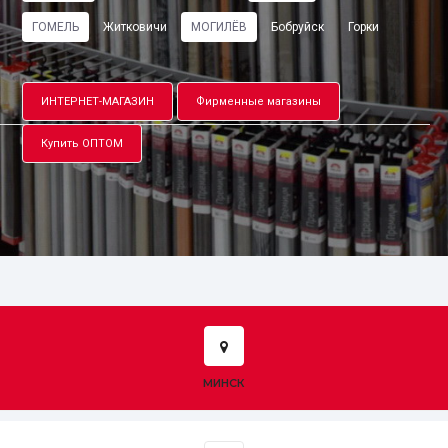
ГОМЕЛЬ
Житковичи
МОГИЛЁВ
Бобруйск
Горки
ИНТЕРНЕТ-МАГАЗИН
Фирменные магазины
Купить ОПТОМ
МИНСК