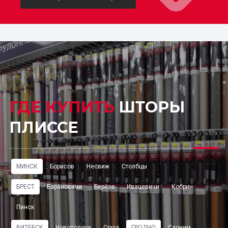
ГДЕ КУПИТЬ
ШТОРЫ
ПЛИССЕ
МИНСК
Борисов
Несвиж
Столбцы
БРЕСТ
Барановичи
Берёза
Ивацевичи
Кобрин
Пинск
ВИТЕБСК
Новополоцк
Орша
ГРОДНО
Слоним