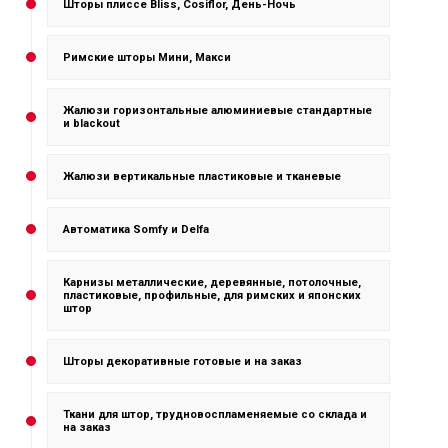
Шторы плиссе Bliss, Cosiflor, День-Ночь
Римские шторы Мини, Макси
Жалюзи горизонтальные алюминиевые стандартные
и blackout
Жалюзи вертикальные пластиковые и тканевые
Автоматика Somfy и Delfa
Карнизы металлические, деревянные, потолочные,
пластиковые, профильные, для римских и японских
штор
Шторы декоративные готовые и на заказ
Ткани для штор, трудновоспламеняемые со склада и
на заказ